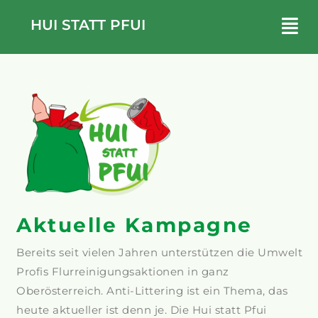
HUI STATT PFUI
Aktuelle Kampagne
Bereits seit vielen Jahren unterstützen die Umwelt
Profis Flurreinigungsaktionen in ganz
Oberösterreich. Anti-Littering ist ein Thema, das
heute aktueller ist denn je. Die Hui statt Pfui